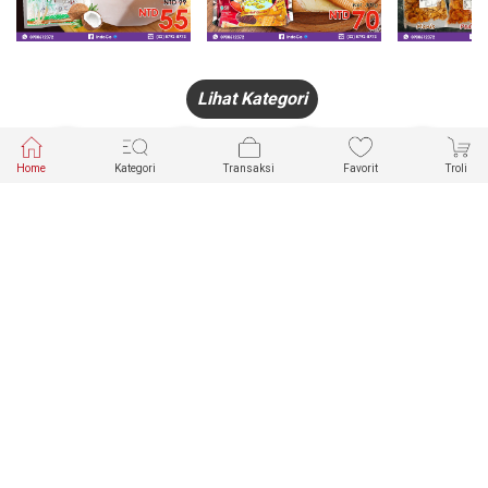
Lihat Kategori
Home
Kategori
Transaksi
Favorit
Troli
HANDPHONE
FASHION
PAKAIAN
PERHIASAN
DALAM
PRODUK
PULSA
JAM TANGAN
KECANTIKAN
MUSLIM