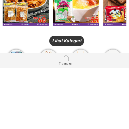
Lihat Kategori
Transaksi
HANDPHONE
FASHION
PAKAIAN
PERHIASAN
DALAM
PRODUK
PULSA
JAM TANGAN
KECANTIKAN
MUSLIM