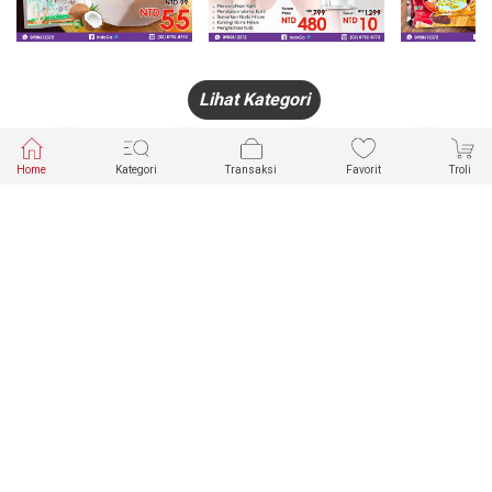
Lihat Kategori
Home
Kategori
Transaksi
Favorit
Troli
HANDPHONE
FASHION
PAKAIAN
PERHIASAN
DALAM
PRODUK
PULSA
JAM TANGAN
KECANTIKAN
MUSLIM