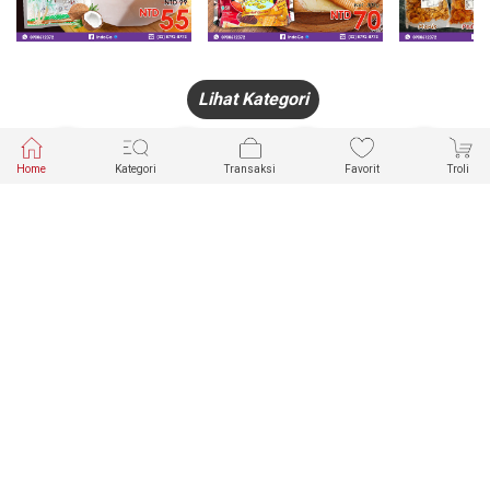
Lihat Kategori
Home
Kategori
Transaksi
Favorit
Troli
HANDPHONE
FASHION
PAKAIAN
PERHIASAN
DALAM
PRODUK
PULSA
JAM TANGAN
KECANTIKAN
MUSLIM