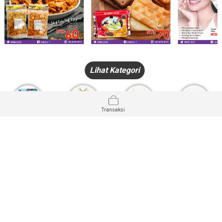
Lihat Kategori
Transaksi
HANDPHONE
FASHION
PAKAIAN
PERHIASAN
DALAM
PRODUK
PULSA
JAM TANGAN
KECANTIKAN
MUSLIM