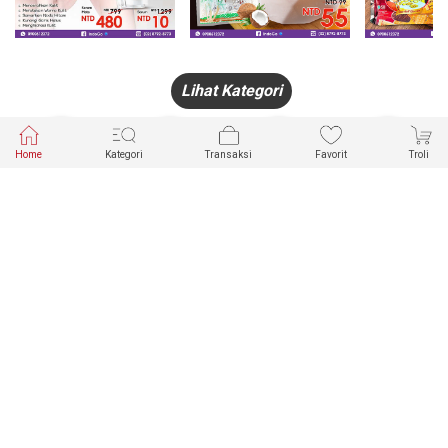
Lihat Kategori
Home
Kategori
Transaksi
Favorit
Troli
HANDPHONE
FASHION
PAKAIAN
PERHIASAN
DALAM
PRODUK
PULSA
JAM TANGAN
KECANTIKAN
MUSLIM