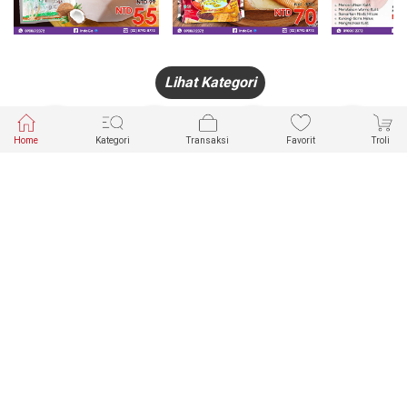
Lihat Kategori
Home
Kategori
Transaksi
Favorit
Troli
HANDPHONE
FASHION
PAKAIAN
PERHIASAN
DALAM
PRODUK
PULSA
JAM TANGAN
KECANTIKAN
MUSLIM