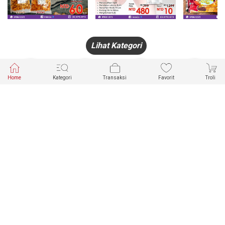
Lihat Kategori
Home
Kategori
Transaksi
Favorit
Troli
HANDPHONE
FASHION
PAKAIAN
PERHIASAN
DALAM
PRODUK
PULSA
JAM TANGAN
KECANTIKAN
MUSLIM