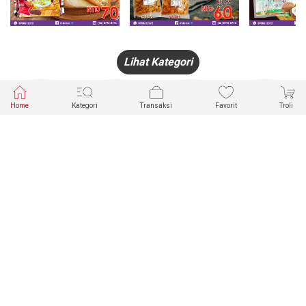
Lihat Kategori
Home
Kategori
Transaksi
Favorit
Troli
HANDPHONE
FASHION
PAKAIAN
PERHIASAN
DALAM
PRODUK
PULSA
JAM TANGAN
KECANTIKAN
MUSLIM