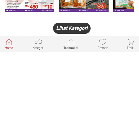
Lihat Kategori
Home
Kategori
Transaksi
Favorit
Troli
HANDPHONE
FASHION
PAKAIAN
PERHIASAN
DALAM
PRODUK
PULSA
JAM TANGAN
KECANTIKAN
MUSLIM