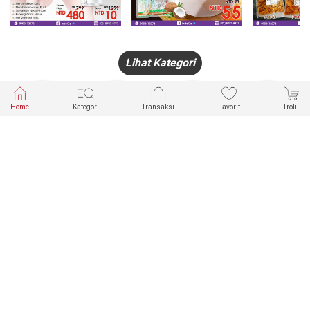
Lihat Kategori
Home
Kategori
Transaksi
Favorit
Troli
HANDPHONE
FASHION
PAKAIAN
PERHIASAN
DALAM
PRODUK
PULSA
JAM TANGAN
KECANTIKAN
MUSLIM