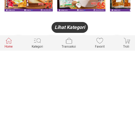
Lihat Kategori
Home
Kategori
Transaksi
Favorit
Troli
HANDPHONE
FASHION
PAKAIAN
PERHIASAN
DALAM
PRODUK
PULSA
JAM TANGAN
KECANTIKAN
MUSLIM