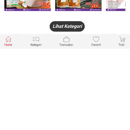
Lihat Kategori
Home
Kategori
Transaksi
Favorit
Troli
HANDPHONE
FASHION
PAKAIAN
PERHIASAN
DALAM
PRODUK
PULSA
JAM TANGAN
KECANTIKAN
MUSLIM