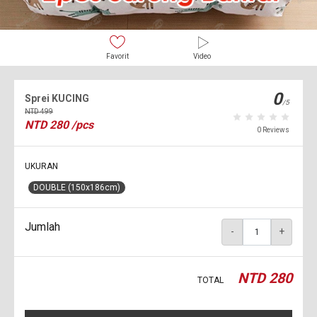
Favorit
Video
0
Sprei KUCING
/5
NTD
499
NTD
280
/pcs
0 Reviews
UKURAN
DOUBLE (150x186cm)
Jumlah
-
+
NTD
280
TOTAL