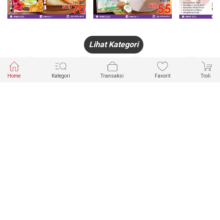
Lihat Kategori
Home
Kategori
Transaksi
Favorit
Troli
HANDPHONE
FASHION
PAKAIAN
PERHIASAN
DALAM
PRODUK
PULSA
JAM TANGAN
KECANTIKAN
MUSLIM