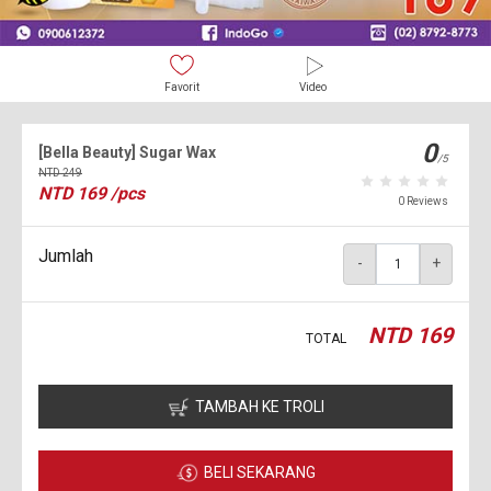
Favorit
Video
0
[Bella Beauty] Sugar Wax
/5
NTD
249
NTD
169
/pcs
0 Reviews
Jumlah
-
+
NTD
169
TOTAL
TAMBAH KE TROLI
BELI SEKARANG