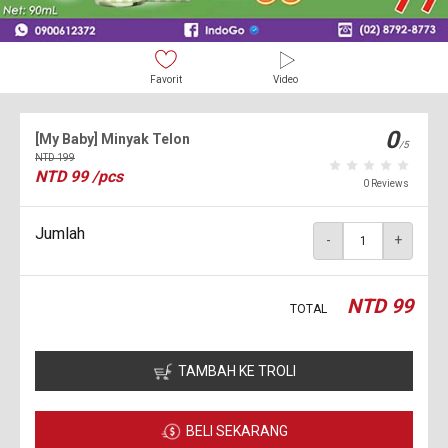
Favorit
Video
0
[My Baby] Minyak Telon
/5
NTD
199
NTD
99
/pcs
0 Reviews
Jumlah
-
+
NTD
99
TOTAL
TAMBAH KE TROLI
BELI SEKARANG