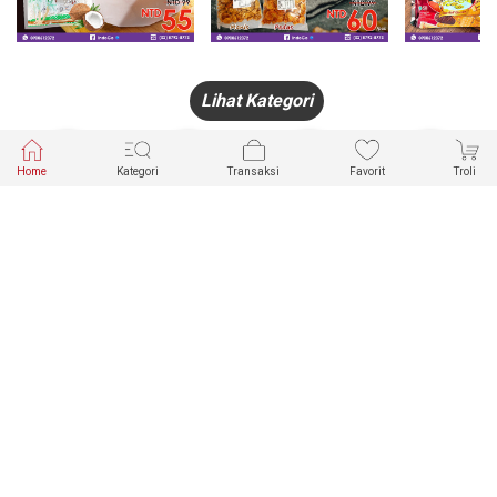
Lihat Kategori
Home
Kategori
Transaksi
Favorit
Troli
HANDPHONE
FASHION
PAKAIAN
PERHIASAN
DALAM
PRODUK
PULSA
JAM TANGAN
KECANTIKAN
MUSLIM