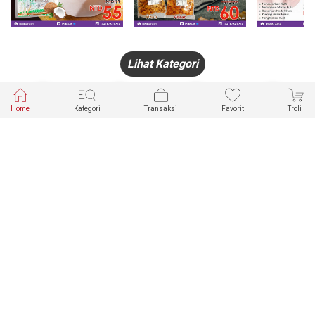
Lihat Kategori
Home
Kategori
Transaksi
Favorit
Troli
HANDPHONE
FASHION
PAKAIAN
PERHIASAN
DALAM
PRODUK
PULSA
JAM TANGAN
KECANTIKAN
MUSLIM