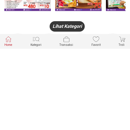
Lihat Kategori
Home
Kategori
Transaksi
Favorit
Troli
HANDPHONE
FASHION
PAKAIAN
PERHIASAN
DALAM
PRODUK
PULSA
JAM TANGAN
KECANTIKAN
MUSLIM