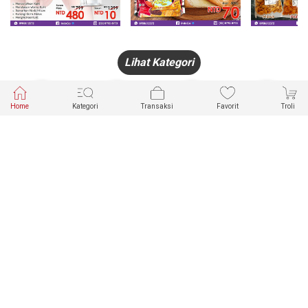
Lihat Kategori
Home
Kategori
Transaksi
Favorit
Troli
HANDPHONE
FASHION
PAKAIAN
PERHIASAN
DALAM
PRODUK
PULSA
JAM TANGAN
KECANTIKAN
MUSLIM