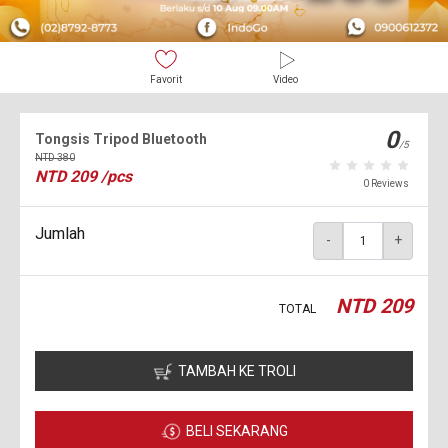
Favorit
Video
0
Tongsis Tripod Bluetooth
/5
NTD
380
NTD
209
/pcs
0 Reviews
Jumlah
-
+
NTD
209
TOTAL
TAMBAH KE TROLI
BELI SEKARANG