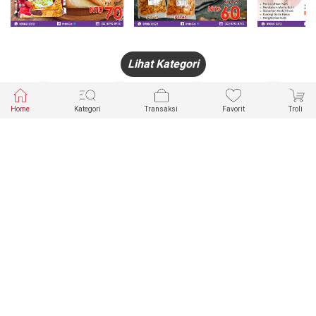
Lihat Kategori
Home
Kategori
Transaksi
Favorit
Troli
HANDPHONE
FASHION
PAKAIAN
PERHIASAN
DALAM
PRODUK
PULSA
JAM TANGAN
KECANTIKAN
MUSLIM