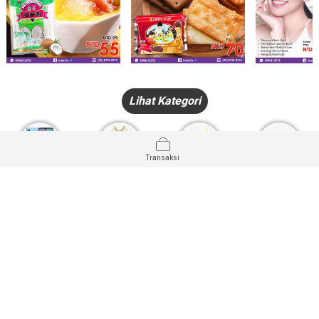
Lihat Kategori
Transaksi
HANDPHONE
FASHION
PAKAIAN
PERHIASAN
DALAM
PRODUK
PULSA
JAM TANGAN
KECANTIKAN
MUSLIM