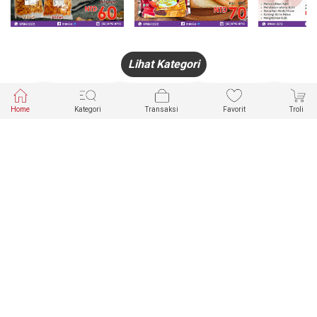
Lihat Kategori
Home
Kategori
Transaksi
Favorit
Troli
HANDPHONE
FASHION
PAKAIAN
PERHIASAN
DALAM
PRODUK
PULSA
JAM TANGAN
KECANTIKAN
MUSLIM