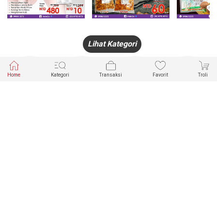
Lihat Kategori
Home
Kategori
Transaksi
Favorit
Troli
HANDPHONE
FASHION
PAKAIAN
PERHIASAN
DALAM
PRODUK
PULSA
JAM TANGAN
KECANTIKAN
MUSLIM