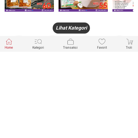
Lihat Kategori
Home
Kategori
Transaksi
Favorit
Troli
HANDPHONE
FASHION
PAKAIAN
PERHIASAN
DALAM
PRODUK
PULSA
JAM TANGAN
KECANTIKAN
MUSLIM