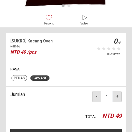
Favorit
Video
0
[SUKRO] Kacang Oven
/5
NTD
60
NTD
49
/pcs
0 Reviews
RASA
PEDAS
BAWANG
Jumlah
-
+
NTD
49
TOTAL