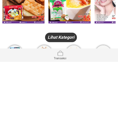
Lihat Kategori
Transaksi
HANDPHONE
FASHION
PAKAIAN
PERHIASAN
DALAM
PRODUK
PULSA
JAM TANGAN
KECANTIKAN
MUSLIM