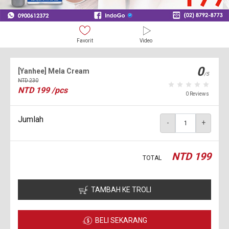
Favorit
Video
0
[Yanhee] Mela Cream
/5
NTD
230
NTD
199
/pcs
0 Reviews
Jumlah
-
+
NTD
199
TOTAL
TAMBAH KE TROLI
BELI SEKARANG