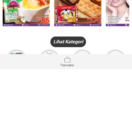
Lihat Kategori
Transaksi
HANDPHONE
FASHION
PAKAIAN
PERHIASAN
DALAM
PRODUK
PULSA
JAM TANGAN
KECANTIKAN
MUSLIM