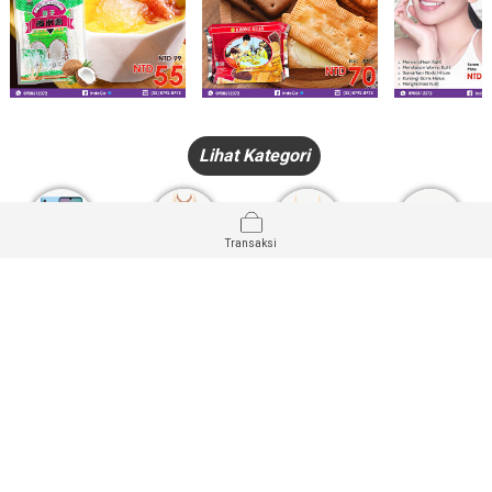
Lihat Kategori
Transaksi
HANDPHONE
FASHION
PAKAIAN
PERHIASAN
DALAM
PRODUK
PULSA
JAM TANGAN
KECANTIKAN
MUSLIM