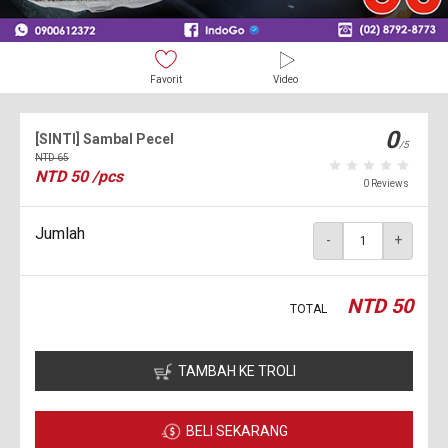
Favorit
Video
0
[SINTI] Sambal Pecel
/5
NTD
65
NTD
50
/pcs
0 Reviews
Jumlah
-
+
NTD
50
TOTAL
TAMBAH KE TROLI
BELI SEKARANG