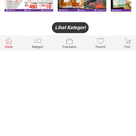
Lihat Kategori
Home
Kategori
Transaksi
Favorit
Troli
HANDPHONE
FASHION
PAKAIAN
PERHIASAN
DALAM
PRODUK
PULSA
JAM TANGAN
KECANTIKAN
MUSLIM