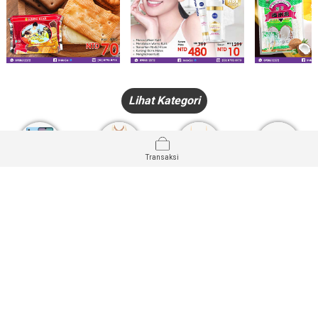
Lihat Kategori
Transaksi
HANDPHONE
FASHION
PAKAIAN
PERHIASAN
DALAM
PRODUK
PULSA
JAM TANGAN
KECANTIKAN
MUSLIM