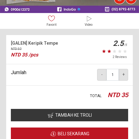
Favorit
Video
2.5
[GALEN] Keripik Tempe
/5
NTD
50
NTD
35
/pcs
2 Reviews
Jumlah
-
+
NTD
35
TOTAL
TAMBAH KE TROLI
BELI SEKARANG