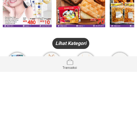
Lihat Kategori
Transaksi
HANDPHONE
FASHION
PAKAIAN
PERHIASAN
DALAM
PRODUK
PULSA
JAM TANGAN
KECANTIKAN
MUSLIM