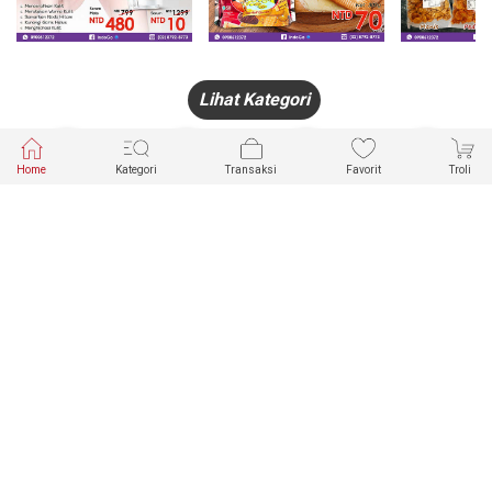
Lihat Kategori
Home
Kategori
Transaksi
Favorit
Troli
HANDPHONE
FASHION
PAKAIAN
PERHIASAN
DALAM
PRODUK
PULSA
JAM TANGAN
KECANTIKAN
MUSLIM