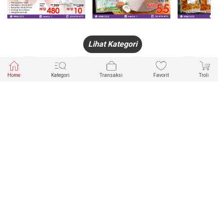
Lihat Kategori
Home
Kategori
Transaksi
Favorit
Troli
HANDPHONE
FASHION
PAKAIAN
PERHIASAN
DALAM
PRODUK
PULSA
JAM TANGAN
KECANTIKAN
MUSLIM