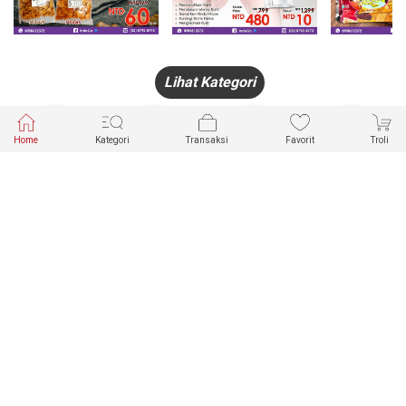
Lihat Kategori
Home
Kategori
Transaksi
Favorit
Troli
HANDPHONE
FASHION
PAKAIAN
PERHIASAN
DALAM
PRODUK
PULSA
JAM TANGAN
KECANTIKAN
MUSLIM