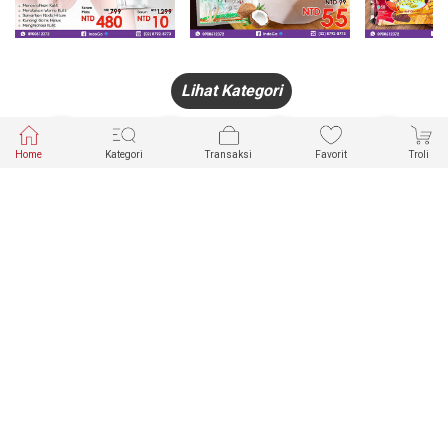
Lihat Kategori
Home
Kategori
Transaksi
Favorit
Troli
HANDPHONE
FASHION
PAKAIAN
PERHIASAN
DALAM
PRODUK
PULSA
JAM TANGAN
KECANTIKAN
MUSLIM