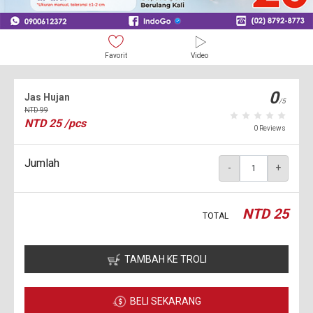
Favorit
Video
0
Jas Hujan
/5
NTD
99
NTD
25
/pcs
0 Reviews
Jumlah
-
+
NTD
25
TOTAL
TAMBAH KE TROLI
BELI SEKARANG