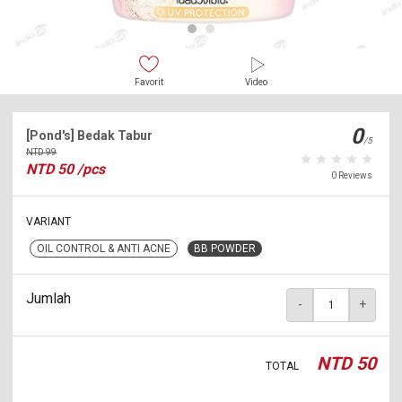
Favorit
Video
0
[Pond's] Bedak Tabur
/5
NTD
99
NTD
50
/pcs
0 Reviews
VARIANT
OIL CONTROL & ANTI ACNE
BB POWDER
Jumlah
-
+
NTD
50
TOTAL