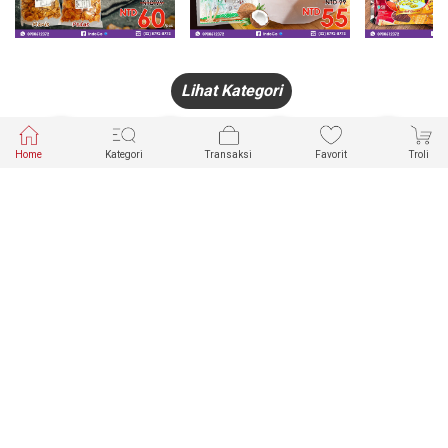
Lihat Kategori
Home
Kategori
Transaksi
Favorit
Troli
HANDPHONE
FASHION
PAKAIAN
PERHIASAN
DALAM
PRODUK
PULSA
JAM TANGAN
KECANTIKAN
MUSLIM