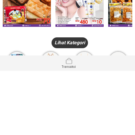
Lihat Kategori
Transaksi
HANDPHONE
FASHION
PAKAIAN
PERHIASAN
DALAM
PRODUK
PULSA
JAM TANGAN
KECANTIKAN
MUSLIM