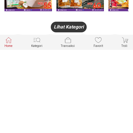
Lihat Kategori
Home
Kategori
Transaksi
Favorit
Troli
HANDPHONE
FASHION
PAKAIAN
PERHIASAN
DALAM
PRODUK
PULSA
JAM TANGAN
KECANTIKAN
MUSLIM