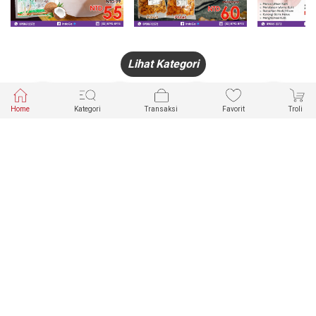
Lihat Kategori
Home
Kategori
Transaksi
Favorit
Troli
HANDPHONE
FASHION
PAKAIAN
PERHIASAN
DALAM
PRODUK
PULSA
JAM TANGAN
KECANTIKAN
MUSLIM