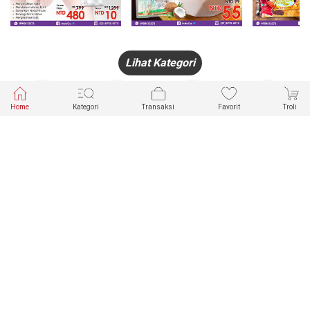
Lihat Kategori
Home
Kategori
Transaksi
Favorit
Troli
HANDPHONE
FASHION
PAKAIAN
PERHIASAN
DALAM
PRODUK
PULSA
JAM TANGAN
KECANTIKAN
MUSLIM