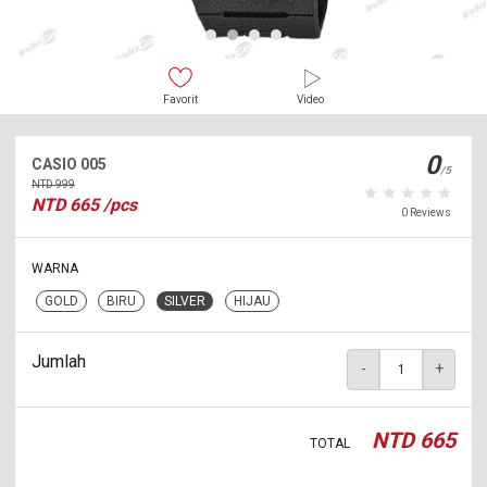
Favorit
Video
0
CASIO 005
/5
NTD
999
NTD
665
/pcs
0 Reviews
WARNA
GOLD
BIRU
SILVER
HIJAU
Jumlah
-
+
NTD
665
TOTAL