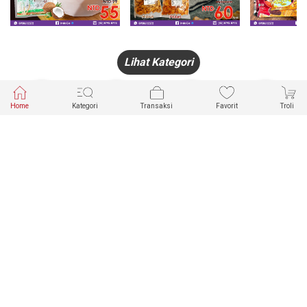
Lihat Kategori
Home
Kategori
Transaksi
Favorit
Troli
HANDPHONE
FASHION
PAKAIAN
PERHIASAN
DALAM
PRODUK
PULSA
JAM TANGAN
KECANTIKAN
MUSLIM